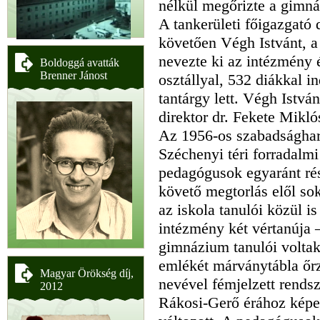
nélkül megőrizte a gimná
A tankerületi főigazgató
követően Végh Istvánt, 
nevezte ki az intézmény 
Boldoggá avatták
Brenner Jánost
osztállyal, 532 diákkal i
tantárgy lett. Végh Istvá
direktor dr. Fekete Miklós
Az 1956-os szabadságharc 
Széchenyi téri forradalm
pedagógusok egyaránt rés
követő megtorlás elől so
az iskola tanulói közül is
intézmény két vértanúja 
gimnázium tanulói voltak
emlékét márványtábla őrz
Magyar Örökség díj,
nevével fémjelzett rends
2012
Rákosi-Gerő érához képes