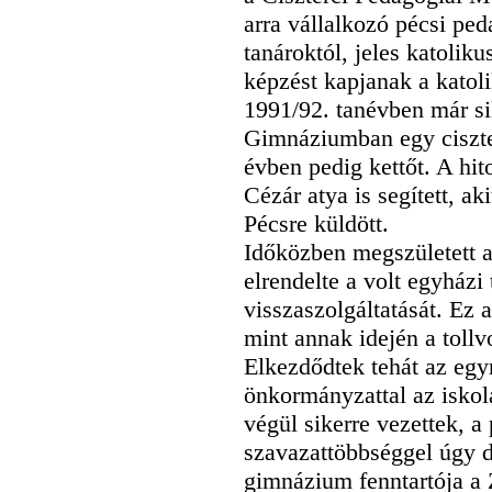
arra vállalkozó pécsi ped
tanároktól, jeles katoliku
képzést kapjanak a katol
1991/92. tanévben már si
Gimnáziumban egy ciszterc
évben pedig kettőt. A hi
Cézár atya is segített, ak
Pécsre küldött.
Időközben megszületett 
elrendelte a volt egyházi
visszaszolgáltatását. Ez
mint annak idején a tollv
Elkezdődtek tehát az egy
önkormányzattal az iskol
végül sikerre vezettek, a
szavazattöbbséggel úgy d
gimnázium fenntartója a Z