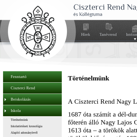
Ciszterci Rend N
és Kollégiuma
Hírek
Tanévrend
Intéz
Fenntartó
Történelmünk
Ciszterci Rend
Beiskolázás
A Ciszterci Rend Nagy L
Iskola
1687 óta számít a dél-dun
Történelmünk
főterén álló Nagy Lajos 
Iskolatörténeti kronológia
1613 óta – a törökök alat
Alapító adománylevél