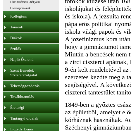
törökök kiűzése után 16
Híres tanáraink, diákjaink
iskolájukat és felépített
Cserekapcsolatok
és iskola). A jezsuita r
Kollégium
pápa erős politikai nyomá
Tanárok
iskola világi papok és vi
A jozefinizmus kora után
Diákok
hogy a gimnáziumot ismét
Szülők
Miután a bencések nem tud
Napló-Órarend
a zirci ciszterci apátnak,
9-én kelt rendeletével az 
Szent Benedek
Szeretetszolgálat
szerzetes kezdte meg a ta
segítségével. A következ
Tehetséggondozás
ciszterci tantestület taníto
Továbbtanulás
1849-ben a győztes csász
Érettségi
az épületből, amelyet el
Tantárgyi oldalak
kórháznak használtak. Ad
Széchenyi gimnáziumban) 
Inczédy Dénes