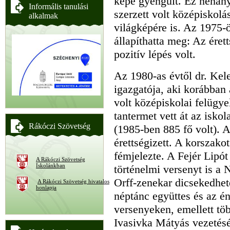
képe gyengült. Ez néhány
Informális tanulási
szerzett volt középiskolá
alkalmak
világképére is. Az 1975-
állapíthatta meg: Az éret
pozitív lépés volt.
Az 1980-as évtől dr. Kel
igazgatója, aki korábban 
volt középiskolai felügy
tantermet vett át az isko
Rákóczi Szövetség
(1985-ben 885 fő volt). 
érettségizett. A korszak
fémjelezte. A Fejér Lipó
A Rákóczi Szövetség
Iskolánkban
történelmi versenyt is a
Orff-zenekar dicsekedhet
A Rákóczi Szövetség hivatalos
honlapja
néptánc együttes és az én
versenyeken, emellett tö
Ivasivka Mátyás vezetés