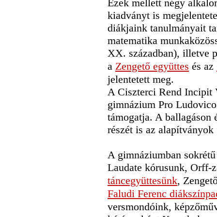
Ezek mellett négy alkal
kiadványt is megjelentete
diákjaink tanulmányait ta
matematika munkaközössé
XX. században), illetve p
a
Zengető együttes
és az
jelentetett meg.
A Ciszterci Rend Incipit
gimnázium Pro Ludovico 
támogatja. A ballagáson 
részét is az alapítványok
A gimnáziumban sokrétű 
Laudate kórusunk, Orff-
táncegyüttesünk
, Zenget
Faludi Ferenc diákszínp
versmondóink, képzőművé