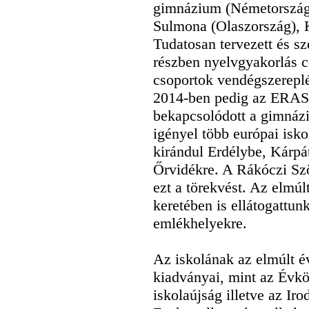
gimnázium (Németország)
Sulmona (Olaszország), 
Tudatosan tervezett és s
részben nyelvgyakorlás c
csoportok vendégszerepl
2014-ben pedig az ERA
bekapcsolódott a gimnáz
igényel több európai isko
kirándul Erdélybe, Kárpát
Őrvidékre. A Rákóczi Szöv
ezt a törekvést. Az elmúl
keretében is ellátogattunk
emlékhelyekre.
Az iskolának az elmúlt é
kiadványai, mint az Évkö
iskolaújság illetve az Iro