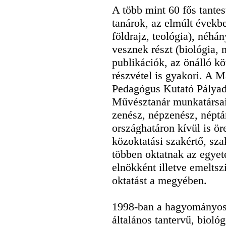
A több mint 60 fős tante
tanárok, az elmúlt évekbe
földrajz, teológia), néhá
vesznek részt (biológia, 
publikációk, az önálló kö
részvétel is gyakori. A
Pedagógus Kutató Pályadí
Művésztanár munkatársain
zenész, népzenész, népt
országhatáron kívül is ör
közoktatási szakértő, sza
többen oktatnak az egyet
elnökként illetve emeltsz
oktatást a megyében.
1998-ban a hagyományos 
általános tantervű, bioló