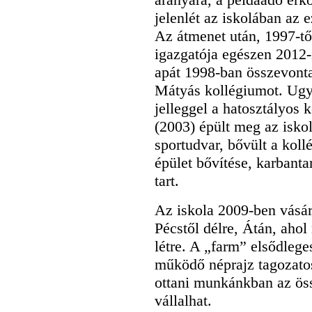
jelenlét az iskolában az e
Az átmenet után, 1997-től
igazgatója egészen 2012-i
apát 1998-ban összevont
Mátyás kollégiumot. Ugyan
jelleggel a hatosztályos 
(2003) épült meg az isko
sportudvar, bővült a koll
épület bővítése, karbantar
tart.
Az iskola 2009-ben vásár
Pécstől délre, Átán, ahol
létre. A „farm” elsődleg
működő néprajz tagozatos 
ottani munkánkban az öss
vállalhat.