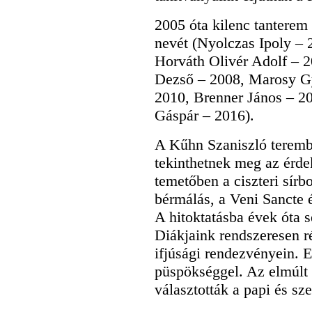
2005 óta kilenc tanterem 
nevét (Nyolczas Ipoly – 
Horváth Olivér Adolf –
Dezső – 2008, Marosy Gy
2010, Brenner János – 2
Gáspár – 2016).
A Kűhn Szaniszló teremben
tekinthetnek meg az érd
temetőben a ciszteri sír
bérmálás, a Veni Sancte 
A hitoktatásba évek óta 
Diákjaink rendszeresen 
ifjúsági rendezvényein. E
püspökséggel. Az elmúlt 
választották a papi és sze