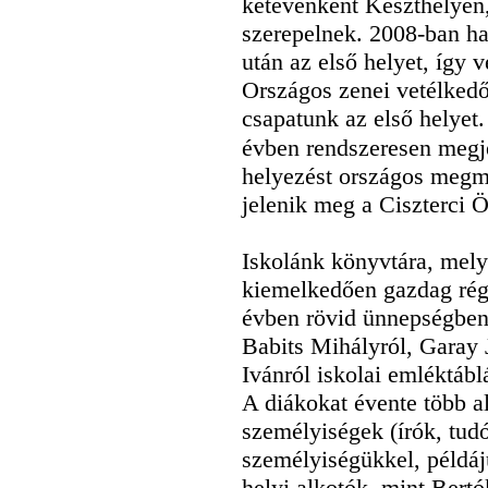
kétévenként Keszthelyen
szerepelnek. 2008-ban h
után az első helyet, így 
Országos zenei vetélked
csapatunk az első helyet
évben rendszeresen megje
helyezést országos megmé
jelenik meg a Ciszterci 
Iskolánk könyvtára, mely 
kiemelkedően gazdag rég
évben rövid ünnepségben
Babits Mihályról, Garay 
Ivánról iskolai emléktábl
A diákokat évente több a
személyiségek (írók, tud
személyiségükkel, példáj
helyi alkotók, mint Bert