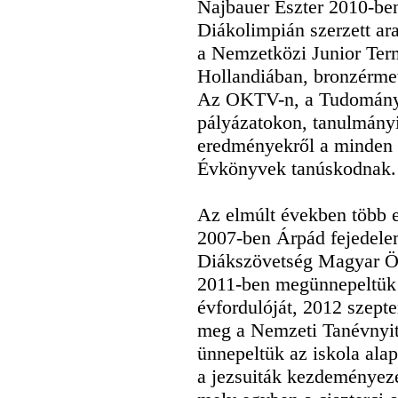
Najbauer Eszter 2010-be
Diákolimpián szerzett a
a Nemzetközi Junior Ter
Hollandiában, bronzérmet
Az OKTV-n, a Tudományo
pályázatokon, tanulmányi
eredményekről a minden é
Évkönyvek tanúskodnak.
Az elmúlt években több e
2007-ben Árpád fejedelem
Diákszövetség Magyar Ör
2011-ben megünnepeltük 
évfordulóját, 2012 szept
meg a Nemzeti Tanévnyit
ünnepeltük az iskola ala
a jezsuiták kezdeményezé