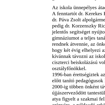
Az iskola ünnepélyes áta
A fenntartót dr. Kerekes 
dr. Páva Zsolt alpolgárme
pedig dr. Korzenszky Rich
jelentős segítséget nyújto
gimnáziumot a teljes taná
rendnek átvennie, az önk
hogy két évig elhelyezi a
kívánnak távozni az isko
ciszterci beiskolázású vo
osztályfőnökkel.
1996-ban érettségiztek a
előtt tanító pedagógusok
2000-ig többen önként t
újjászerveződött tantestü
atya figyelt a szakmai fel
arányára, a példaadó erköl