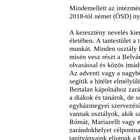
Mindemellett az intézmén
2018-tól német (ÖSD) nye
A keresztény nevelés kiem
életében. A tantestület a 
munkát. Minden osztály 
misén vesz részt a Belv
olvasással és közös imád
Az adventi vagy a nagybö
segítik a hitélet elmélyül
Bertalan kápolnához zar
a diákok és tanárok, de 
egyházmegyei szervezésű
vannak osztályok, akik s
Rómát, Mariazellt vagy 
zarándokhelyet célpontna
tanítványaink eljutnak a 