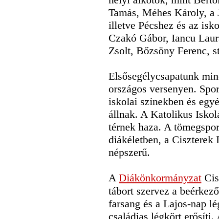
Tamás, Méhes Károly, a J
illetve Pécshez és az isk
Czakó Gábor, Iancu Laur
Zsolt, Bőzsöny Ferenc, s
Elsősegélycsapatunk min
országos versenyen. Spor
iskolai színekben és egy
állnak. A Katolikus Isko
térnek haza. A tömegsport
diákéletben, a Ciszterek
népszerű.
A
Diákönkormányzat
Cis
tábort szervez a beérkez
farsang és a Lajos-nap lé
családias légkört erősíti