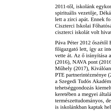
2011-től, iskolánk egykor
spirituális vezetője, Dék
lett a zirci apát. Ennek 
Ciszterci Iskolai Főható
ciszterci iskolát volt hiva
Páva Péter 2012 őszétől 
főigazgató lett, így az i
vette át. Az ő irányítása
(2016), NAVA pont (2016
Műhely (2017), Kiválóan 
PTE partnerintézménye (2
a Szegedi Tudós Akadémi
tehetséggondozás kiemelt
keretében a megyei általá
természettudományos, de
is iskolánkban kaptak hel