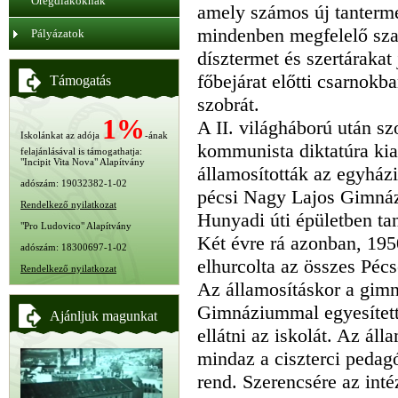
Öregdiákoknak
amely számos új tanterme
mindenben megfelelő szak
Pályázatok
dísztermet és szertárakat j
főbejárat előtti csarnokb
Támogatás
szobrát.
1%
A II. világháború után s
Iskolánkat az adója
-ának
kommunista diktatúra kia
felajánlásával is támogathatja:
"Incipit Vita Nova" Alapítvány
államosították az egyházi
adószám: 19032382-1-02
pécsi Nagy Lajos Gimnáz
Rendelkező nyilatkozat
Hunyadi úti épületben tan
"Pro Ludovico" Alapítvány
Két évre rá azonban, 195
adószám: 18300697-1-02
elhurcolta az összes Pécse
Rendelkező nyilatkozat
Az államosításkor a gim
Gimnáziummal egyesítetté
Ajánljuk magunkat
ellátni az iskolát. Az ál
mindaz a ciszterci pedagó
rend. Szerencsére az in