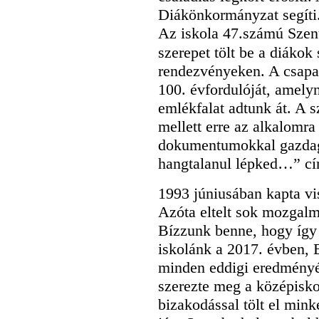
Diákönkormányzat segíti
Az iskola 47.számú Szen
szerepet tölt be a diáko
rendezvényeken. A csapa
100. évfordulóját, amely
emlékfalat adtunk át. A
mellett erre az alkalomra
dokumentumokkal gazdago
hangtalanul lépked…” c
1993 júniusában kapta vis
Azóta eltelt sok mozgal
Bízzunk benne, hogy így 
iskolánk a 2017. évben, 
minden eddigi eredményé
szerezte meg a középisk
bizakodással tölt el min