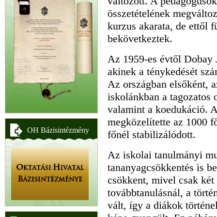
változott. A pedagógusok
összetételének megváltozá
kurzus akarata, de ettől 
bekövetkeztek.
Az 1959-es évtől Dobay J
akinek a ténykedését szám
Az országban elsőként, a
iskolánkban a tagozatos o
valamint a koedukáció. A
megközelítette az 1000 f
OH Bázisintézmény
főnél stabilizálódott.
Az iskolai tanulmányi mu
tananyagcsökkentés is bef
csökkent, mivel csak két 
továbbtanulásnál, a törté
vált, így a diákok történe