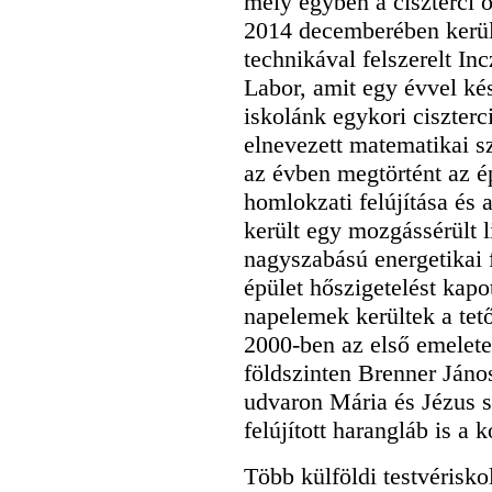
mely egyben a ciszterci o
2014 decemberében kerül
technikával felszerelt 
Labor, amit egy évvel k
iskolánk egykori ciszterc
elnevezett matematikai 
az évben megtörtént az ép
homlokzati felújítása és
került egy mozgássérült l
nagyszabású energetikai 
épület hőszigetelést kapo
napelemek kerültek a tető
2000-ben az első emelete
földszinten Brenner Jáno
udvaron Mária és Jézus s
felújított harangláb is a
Több külföldi testvérisko