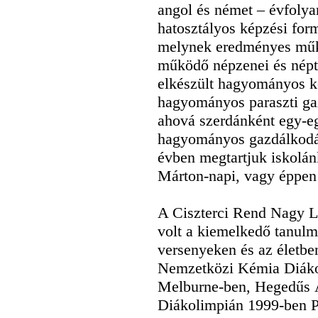
angol és német – évfolya
hatosztályos képzési form
melynek eredményes műkö
működő népzenei és népt
elkészült hagyományos k
hagyományos paraszti gaz
ahová szerdánként egy-e
hagyományos gazdálkodá
évben megtartjuk iskolá
Márton-napi, vagy éppen 
A Ciszterci Rend Nagy L
volt a kiemelkedő tanulm
versenyeken és az életben
Nemzetközi Kémia Diáko
Melburne-ben, Hegedűs 
Diákolimpián 1999-ben P