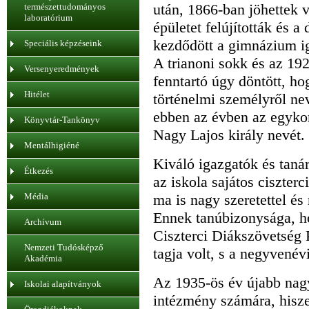
után, 1866-ban jöhettek v
természettudományos
laboratórium
épületet felújították és a
kezdődött a gimnázium ig
Speciális képzéseink
A trianoni sokk és az 192
Versenyeredmények
fenntartó úgy döntött, ho
Hitélet
történelmi személyről nev
ebben az évben az egykor
Könyvtár-Tankönyv
Nagy Lajos király nevét.
Mentálhigiéné
Kiváló igazgatók és taná
Étkezés
az iskola sajátos ciszterc
Média
ma is nagy szeretettel és
Ennek tanúbizonysága, h
Archívum
Ciszterci Diákszövetség
Nemzeti Tudósképző
tagja volt, s a negyvenév
Akadémia
Az 1935-ös év újabb nagy
Iskolai alapítványok
intézmény számára, hisze