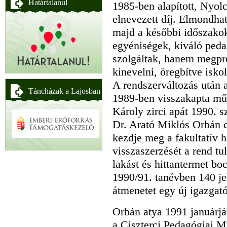
Határtalanul
1985-ben alapított, Nyolc
elnevezett díj. Elmondha
majd a későbbi időszako
egyéniségek, kiváló ped
szolgáltak, hanem megpró
kinevelni, öregbítve isko
A rendszerváltozás után 
Táncházak a Lajosban
1989-ben visszakapta mű
Károly zirci apát 1990. s
Dr. Arató Miklós Orbán c
kezdje meg a fakultatív h
visszaszerzését a rend t
lakást és hittantermet bo
1990/91. tanévben 140 jel
átmenetet egy új igazgató
Orbán atya 1991 januárj
a Ciszterci Pedagógiai M