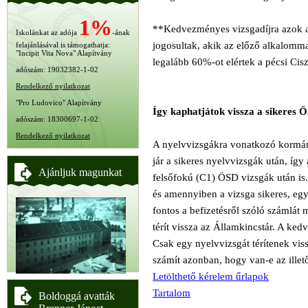
1%
**Kedvezményes vizsgadíjra azok az
Iskolánkat az adója
-ának
jogosultak, akik az előző alkalomma
felajánlásával is támogathatja:
"Incipit Vita Nova" Alapítvány
legalább 60%-ot elértek a pécsi Ci
adószám: 19032382-1-02
Rendelkező nyilatkozat
"Pro Ludovico" Alapítvány
Így kaphatjátok vissza a sikeres 
adószám: 18300697-1-02
Rendelkező nyilatkozat
A nyelvvizsgákra vonatkozó kormány
jár a sikeres nyelvvizsgák után, így
Ajánljuk magunkat
felsőfokú (C1) ÖSD vizsgák után is. 
és amennyiben a vizsga sikeres, egy 
fontos a befizetésről szóló számlát
térít vissza az Államkincstár. A ke
Csak egy nyelvvizsgát térítenek vis
számít azonban, hogy van-e az ille
Letölthető kérelem űrlapok
Tartalom
Boldoggá avatták