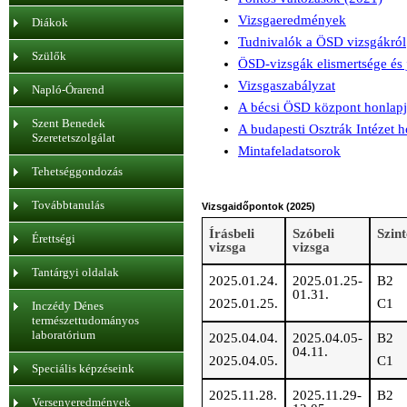
Vizsgaeredmények
Diákok
Tudnivalók a ÖSD vizsgákról
Szülők
ÖSD-vizsgák elismertsége és 
Vizsgaszabályzat
Napló-Órarend
A bécsi ÖSD központ honlap
Szent Benedek
A budapesti Osztrák Intézet h
Szeretetszolgálat
Mintafeladatsorok
Tehetséggondozás
Továbbtanulás
Vizsgaidőpontok (2025)
Írásbeli
Szóbeli
Szin
Érettségi
vizsga
vizsga
Tantárgyi oldalak
2025.01.24.
2025.01.25-
B2
01.31.
2025.01.25.
C1
Inczédy Dénes
természettudományos
laboratórium
2025.04.04.
2025.04.05-
B2
04.11.
2025.04.05.
C1
Speciális képzéseink
2025.11.28.
2025.11.29-
B2
Versenyeredmények