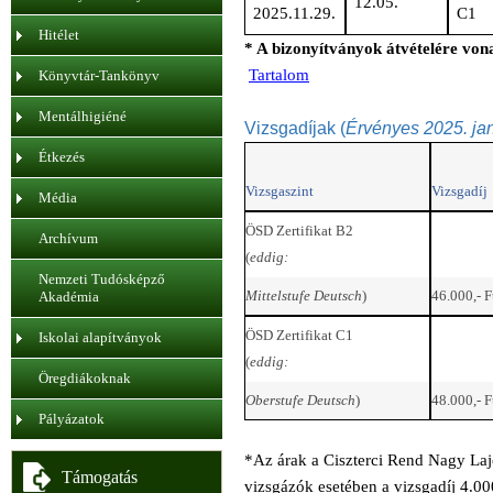
12.05.
2025.11.29.
C1
Hitélet
* A bizonyítványok átvételére von
Tartalom
Könyvtár-Tankönyv
Mentálhigiéné
Vizsgadíjak
(
Érvényes
2025. jan
Étkezés
Vizsgaszint
Vizsgadíj
Média
ÖSD Zertifikat B2
Archívum
(
eddig:
Nemzeti Tudósképző
Mittelstufe Deutsch
)
46.000,- F
Akadémia
ÖSD Zertifikat C1
Iskolai alapítványok
(
eddig:
Öregdiákoknak
Oberstufe Deutsch
)
48.000,- F
Pályázatok
*Az árak a Ciszterci Rend Nagy La
Támogatás
vizsgázók esetében a vizsgadíj 4.