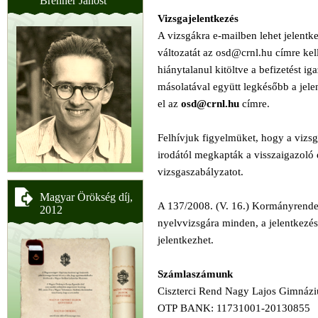
Brenner Jánost
Vizsgajelentkezés
A vizsgákra e-mailben lehet jelentke
változatát az osd@crnl.hu címre kell
hiánytalanul kitöltve a befizetést i
másolatával együtt legkésőbb a jele
el az
osd@crnl.hu
címre.
Felhívjuk figyelmüket, hogy a vizs
irodától megkapták a visszaigazoló e
vizsgaszabályzatot.
Magyar Örökség díj,
A 137/2008. (V. 16.) Kormányrende
2012
nyelvvizsgára minden, a jelentkezés 
jelentkezhet.
Számlaszámunk
Ciszterci Rend Nagy Lajos Gimnáz
OTP BANK: 11731001-20130855