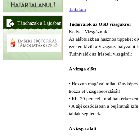
Tartalom
Táncházak a Lajosban
Tudnivalók az ÖSD vizsgákról
Kedves Vizsgázónk!
Az alábbiakban hasznos tippeket o
ezeken kívül a Vizsgaszabályzatot i
Tudnivalók az írásbeli vizsgáról:
A vizsga előtt
• Hozzon magával tollat, fényképes 
hozza el vizsgabeosztását!
• Kb. 20 perccel korábban érkezzen
• A tájékozódásban a bejáratnál kifü
táblák segítenek.
A vizsga alatt