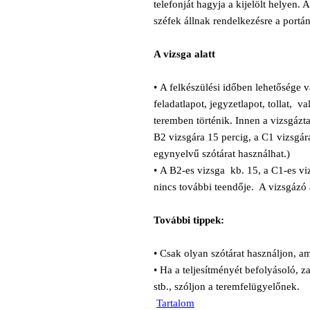
telefonját hagyja a kijelölt helyen.
széfek állnak rendelkezésre a portán
A vizsga alatt
•
A felkészülési időben lehetősége 
feladatlapot, jegyzetlapot, tollat, v
teremben történik. Innen a vizsgázta
B2 vizsgára 15 percig, a C1 vizsgár
egynyelvű szótárat használhat.)
•
A B2-es vizsga kb. 15, a C1-es viz
nincs további teendője.
A vizsgázó a
További tippek:
• Csak olyan szótárat használjon, 
• Ha a teljesítményét befolyásoló, z
stb., szóljon a teremfelügyelőnek.
Tartalom