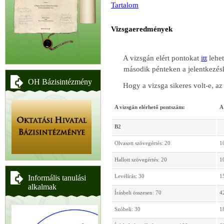
Tartalom
Vizsgaeredmények
A vizsgán elért pontokat
itt
lehet
második pénteken a jelentkezésk
OH Bázisintézmény
Hogy a vizsga sikeres volt-e, az 
A vizsgán elérhető pontszám:
A
B2
Olvasott szövegértés: 20
1
Hallott szövegértés: 20
1
Levélírás: 30
1
Informális tanulási
alkalmak
Írásbeli összesen: 70
4
Szóbeli: 30
1