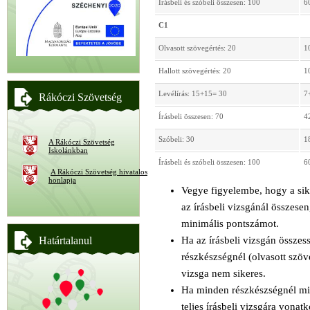
Írásbeli és szóbeli összesen: 100
6
C1
Olvasott szövegértés: 20
1
Hallott szövegértés: 20
1
Levélírás: 15+15= 30
7
Rákóczi Szövetség
Írásbeli összesen: 70
4
Szóbeli: 30
1
A Rákóczi Szövetség
Iskolánkban
Írásbeli és szóbeli összesen: 100
6
A Rákóczi Szövetség hivatalos
honlapja
Vegye figyelembe, hogy a si
az írásbeli vizsgánál összesen
minimális pontszámot.
Ha az írásbeli vizsgán összes
Határtalanul
részkészségnél (olvasott szöve
vizsga nem sikeres.
Ha minden részkészségnél min
teljes írásbeli vizsgára vonat