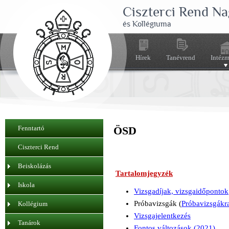
Ciszterci Rend N
és Kollégiuma
Hírek
Tanévrend
Intéz
Fenntartó
ÖSD
Ciszterci Rend
Beiskolázás
Tartalomjegyzék
Iskola
Vizsgadíjak, vizsgaidőpontok
Próbavizsgák (
Próbavizsgákra
Kollégium
Vizsgajelentkezés
Tanárok
Fontos változások (2021)