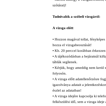
szótárat)!
Tudnivalók a szóbeli vizsgáról:
A vizsga előtt
• Hozzon magával tollat, fényképes 
hozza el vizsgabeosztását!
• Kb. 20 perccel korábban érkezzen
• A tájékozódásban a bejáratnál kifü
táblák segítenek.
• Kérjük, hogy ameddig nem kerül s
folyosón.
• A vizsga előtt adatellenőrzésre fo
igazolványa adatait a jelentkezéskor
észlel az adataiban!
• A vizsga idejére kapcsolja ki tele
felkészülési idő, sem a vizsga ideje