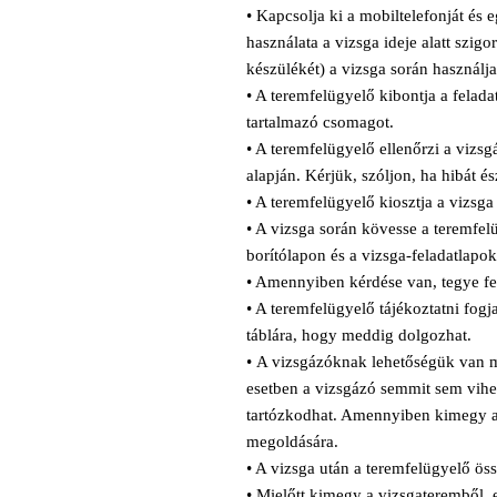
• Kapcsolja ki a mobiltelefonját és
használata a vizsga ideje alatt szigo
készülékét) a vizsga során használja
• A teremfelügyelő kibontja a fela
tartalmazó csomagot.
• A teremfelügyelő ellenőrzi a viz
alapján. Kérjük, szóljon, ha hibát és
• A teremfelügyelő kiosztja a vizsga 
• A vizsga során kövesse a teremfelü
borítólapon és a vizsga-feladatlapo
• Amennyiben kérdése van, tegye fe
• A teremfelügyelő tájékoztatni fogj
táblára, hogy meddig dolgozhat.
•
A vizsgázóknak lehetőségük van m
esetben a vizsgázó semmit sem vih
tartózkodhat. Amennyiben kimegy a
megoldására.
• A vizsga után a teremfelügyelő öss
• Mielőtt kimegy a vizsgateremből, e