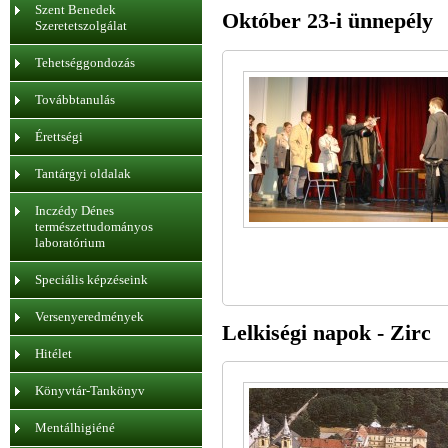
Szent Benedek
Október 23-i ünnepély
Szeretetszolgálat
Tehetséggondozás
Továbbtanulás
Érettségi
Tantárgyi oldalak
Inczédy Dénes
természettudományos
laboratórium
Speciális képzéseink
Versenyeredmények
Lelkiségi napok - Zirc
Hitélet
Könyvtár-Tankönyv
Mentálhigiéné