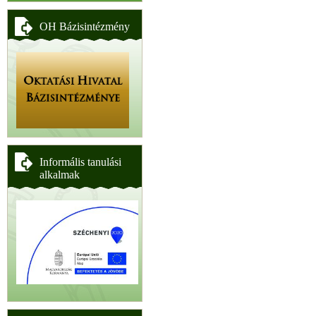
OH Bázisintézmény
Informális tanulási
alkalmak