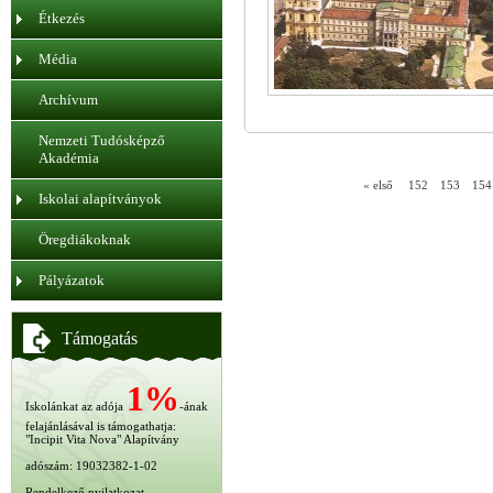
Étkezés
Média
Archívum
Nemzeti Tudósképző
Akadémia
« első
152
153
154
Iskolai alapítványok
Öregdiákoknak
Pályázatok
Támogatás
1%
Iskolánkat az adója
-ának
felajánlásával is támogathatja:
"Incipit Vita Nova" Alapítvány
adószám: 19032382-1-02
Rendelkező nyilatkozat