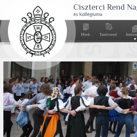
Ciszterci Rend N
és Kollégiuma
Hírek
Tanévrend
Intéz