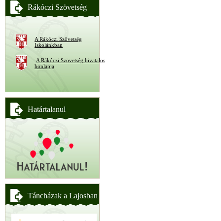
Rákóczi Szövetség
A Rákóczi Szövetség
Iskolánkban
A Rákóczi Szövetség hivatalos
honlapja
Határtalanul
Táncházak a Lajosban