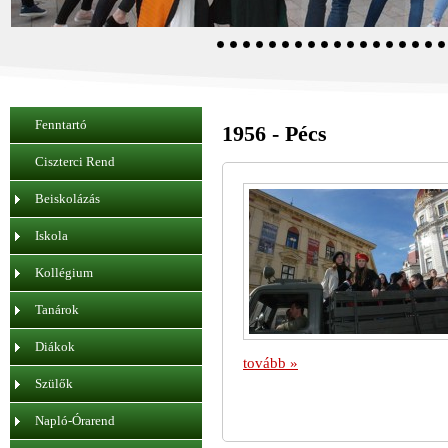
Fenntartó
1956 - Pécs
Ciszterci Rend
Beiskolázás
Iskola
Kollégium
Tanárok
Diákok
tovább »
Szülők
Napló-Órarend